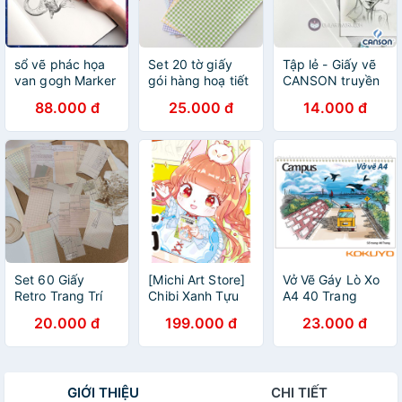
sổ vẽ phác họa
Set 20 tờ giấy
Tập lẻ - Giấy vẽ
van gogh Marker
gói hàng hoạ tiết
CANSON truyền
hàn quốc nhiều
thống vân ngang
88.000 đ
25.000 đ
14.000 đ
kích thước
mỏng 125gsm
(không phải giấy
bao tập)
Set 60 Giấy
[Michi Art Store]
Vở Vẽ Gáy Lò Xo
Retro Trang Trí
Chibi Xanh Tựu
A4 40 Trang
Bullet Journal
Cú Liễu - Artbook
SKB-A4 Hình
20.000 đ
199.000 đ
23.000 đ
Nhà Cam
nghệ thuật tranh
Phong Cảnh
minh họa hướng
Campus
dẫn kỹ thuật vẽ
GIỚI THIỆU
CHI TIẾT