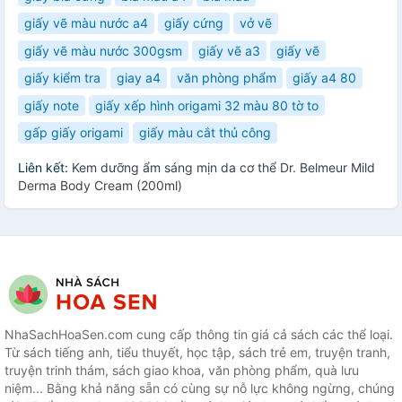
giấy vẽ màu nước a4
giấy cứng
vở vẽ
giấy vẽ màu nước 300gsm
giấy vẽ a3
giấy vẽ
giấy kiểm tra
giay a4
văn phòng phẩm
giấy a4 80
giấy note
giấy xếp hình origami 32 màu 80 tờ to
gấp giấy origami
giấy màu cắt thủ công
Liên kết:
Kem dưỡng ẩm sáng mịn da cơ thể Dr. Belmeur Mild
Derma Body Cream (200ml)
NhaSachHoaSen.com cung cấp thông tin giá cả sách các thể loại.
Từ sách tiếng anh, tiểu thuyết, học tập, sách trẻ em, truyện tranh,
truyện trinh thám, sách giao khoa, văn phòng phẩm, quà lưu
niệm... Bằng khả năng sẵn có cùng sự nỗ lực không ngừng, chúng