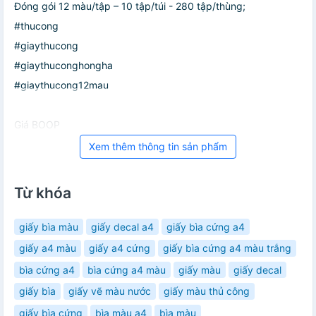
Đóng gói 12 màu/tập – 10 tập/túi - 280 tập/thùng;
#thucong
#giaythucong
#giaythuconghongha
#giaythucong12mau
Giá BOOP
Xem thêm thông tin sản phẩm
Từ khóa
giấy bìa màu
giấy decal a4
giấy bìa cứng a4
giấy a4 màu
giấy a4 cứng
giấy bìa cứng a4 màu trắng
bìa cứng a4
bìa cứng a4 màu
giấy màu
giấy decal
giấy bìa
giấy vẽ màu nước
giấy màu thủ công
giấy bìa cứng
bìa màu a4
bìa màu