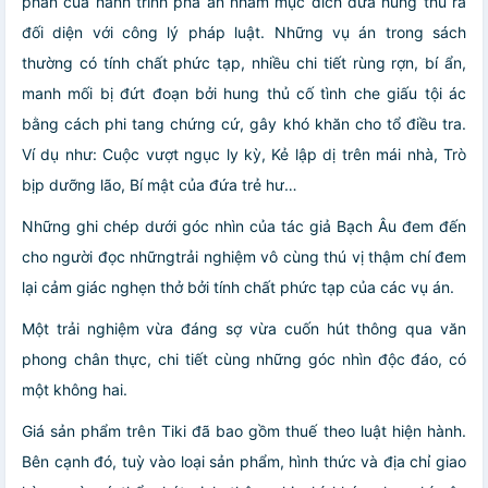
phần của hành trình phá án nhằm mục đích đưa hung thủ ra
đối diện với công lý pháp luật. Những vụ án trong sách
thường có tính chất phức tạp, nhiều chi tiết rùng rợn, bí ẩn,
manh mối bị đứt đoạn bởi hung thủ cố tình che giấu tội ác
bằng cách phi tang chứng cứ, gây khó khăn cho tổ điều tra.
Ví dụ như: Cuộc vượt ngục ly kỳ, Kẻ lập dị trên mái nhà, Trò
bịp dưỡng lão, Bí mật của đứa trẻ hư…
Những ghi chép dưới góc nhìn của tác giả Bạch Âu đem đến
cho người đọc nhữngtrải nghiệm vô cùng thú vị thậm chí đem
lại cảm giác nghẹn thở bởi tính chất phức tạp của các vụ án.
Một trải nghiệm vừa đáng sợ vừa cuốn hút thông qua văn
phong chân thực, chi tiết cùng những góc nhìn độc đáo, có
một không hai.
Giá sản phẩm trên Tiki đã bao gồm thuế theo luật hiện hành.
Bên cạnh đó, tuỳ vào loại sản phẩm, hình thức và địa chỉ giao