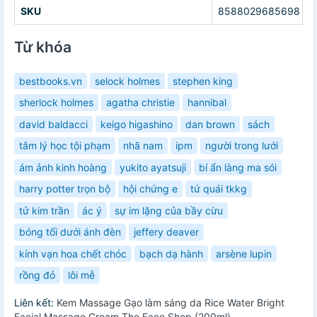
SKU
8588029685698
Từ khóa
bestbooks.vn
selock holmes
stephen king
sherlock holmes
agatha christie
hannibal
david baldacci
keigo higashino
dan brown
sách
tâm lý học tội phạm
nhã nam
ipm
người trong lưới
ám ảnh kinh hoàng
yukito ayatsuji
bí ẩn làng ma sói
harry potter trọn bộ
hội chứng e
tứ quái tkkg
tử kim trần
ác ý
sự im lặng của bầy cừu
bóng tối dưới ánh đèn
jeffery deaver
kính vạn hoa chết chóc
bạch dạ hành
arsène lupin
rồng đỏ
lôi mễ
Liên kết:
Kem Massage Gạo làm sáng da Rice Water Bright
Facial Massage Cream The Face Shop (200ml)