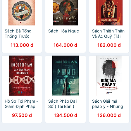
Sách Bà Tổng
Sách Hỏa Ngục
Sách Thiên Thần
Thống Trước
Và Ác Quỷ (Tái
Họng Súng - Hai
Bản)
113.000 đ
164.000 đ
182.000 đ
Số Phận - Phần
III
Hồ Sơ Tội Phạm -
Sách Pháo Đài
Sách Giải mã
Giám Định Pháp
Số ( Tái Bản )
pháp y - Những
Y Bằng Mã Gen
câu chuyện từ
97.500 đ
134.500 đ
126.000 đ
bóng tối