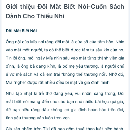
Giới thiệu Đôi Mắt Biết Nói-Cuốn Sách
Dành Cho Thiếu Nhi
Đôi Mắt Biết Nói
Ông nội của Mía nói rằng đôi mắt là cửa sổ của tâm hồn. Nhìn
vào mắt một người, ta có thể biết được tâm tư sâu kín của họ.
Tin lời ông, mỗi ngày Mía nhìn sâu vào mắt từng thành viên gia
đình, là ông bà đáng kính, là bố mẹ yêu thương, là người chú
ế vợ mê sách và cả em trai “không thể thương nổi”. Nhờ đó,
Mía “nghe” được rất nhiều điều bí mật về gia đình mình.
Như tập nhật kí trẻ thơ đáng yêu, vui nhộn, sáng trong, Đôi
mắt biết nói mang đến cho các bạn nhỏ nhiều bài học quí giá,
để bạn hiểu rằng dẫu không có gia đình hoàn hảo trên đời,
tình yêu thương vẫn luôn trọn vẹn.
Giá sản phẩm trên Tiki đã bao gồm thuế theo luật hiện hành.