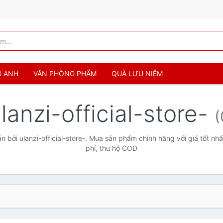
G ANH
VĂN PHÒNG PHẨM
QUÀ LƯU NIỆM
lanzi-official-store-
(
 bởi ulanzi-official-store-. Mua sản phẩm chính hãng với giá tốt nhấ
phí, thu hộ COD