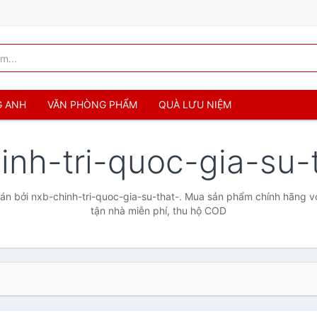
G ANH
VĂN PHÒNG PHẨM
QUÀ LƯU NIỆM
inh-tri-quoc-gia-su-
n bởi nxb-chinh-tri-quoc-gia-su-that-. Mua sản phẩm chính hãng với
tận nhà miễn phí, thu hộ COD