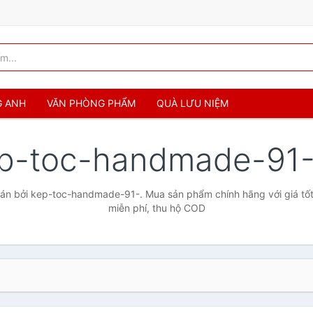
G ANH
VĂN PHÒNG PHẨM
QUÀ LƯU NIỆM
p-toc-handmade-91
án bởi kep-toc-handmade-91-. Mua sản phẩm chính hãng với giá tốt 
miễn phí, thu hộ COD