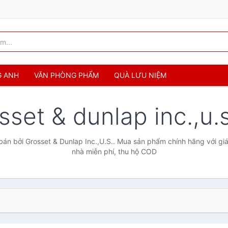
G ANH
VĂN PHÒNG PHẨM
QUÀ LƯU NIỆM
sset & dunlap inc.,u.
án bởi Grosset & Dunlap Inc.,U.S.. Mua sản phẩm chính hãng với giá 
nhà miễn phí, thu hộ COD