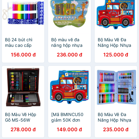
Bộ 24 bút chì
Bộ màu vẽ đa
Bộ Màu Vẽ Đa
màu cao cấp
năng hộp nhựa
Năng Hộp Nhựa
Colormate D011
colormate P106
CM-84PLS D038
156.000 đ
236.000 đ
125.000 đ
Bộ Màu Vẽ Hộp
[Mã BMINCU50
Bộ Màu Vẽ Đa
Gỗ MS-56W
giảm 50K đơn
Năng Hộp Nhựa
Colormate
250K] Bộ Màu Vẽ
Colormate CM-
278.000 đ
149.000 đ
235.000 đ
Đa Năng
90PLS D031
Colormate Hộp