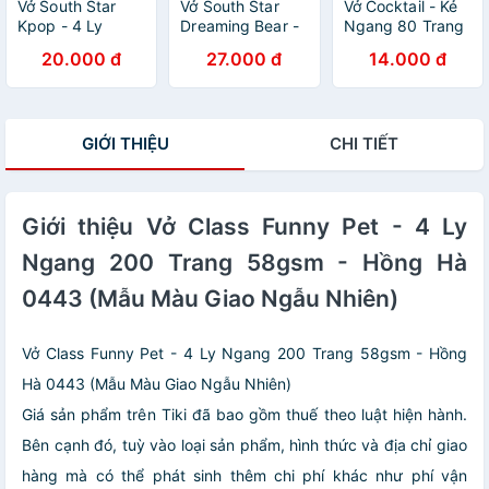
Vở South Star
Vở South Star
Vở Cocktail - Kẻ
Kpop - 4 Ly
Dreaming Bear -
Ngang 80 Trang
Ngang 200
4 Ly Ngang 200
ĐL 70g/m2 -
20.000 đ
27.000 đ
14.000 đ
Trang ĐL
Trang ĐL 70g/m2
Hồng Hà (Mẫu
58g/m2 - Hồng
- Hồng Hà 0749
Màu Giao Ngẫu
Hà 0753 (Mẫu
(Mẫu Màu Giao
Nhiên)
Màu Giao Ngẫu
Ngẫu Nhiên)
GIỚI THIỆU
CHI TIẾT
Nhiên)
Giới thiệu Vở Class Funny Pet - 4 Ly
Ngang 200 Trang 58gsm - Hồng Hà
0443 (Mẫu Màu Giao Ngẫu Nhiên)
Vở Class Funny Pet - 4 Ly Ngang 200 Trang 58gsm - Hồng
Hà 0443 (Mẫu Màu Giao Ngẫu Nhiên)
Giá sản phẩm trên Tiki đã bao gồm thuế theo luật hiện hành.
Bên cạnh đó, tuỳ vào loại sản phẩm, hình thức và địa chỉ giao
hàng mà có thể phát sinh thêm chi phí khác như phí vận