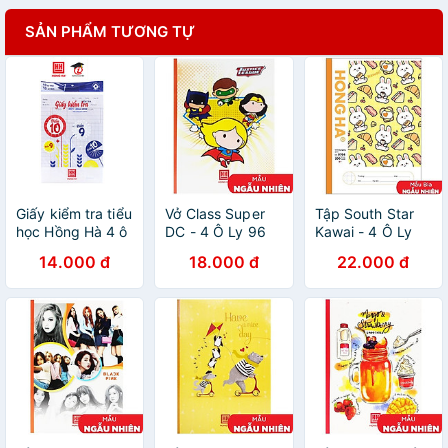
SẢN PHẨM TƯƠNG TỰ
Giấy kiểm tra tiểu
Vở Class Super
Tập South Star
học Hồng Hà 4 ô
DC - 4 Ô Ly 96
Kawai - 4 Ô Ly
ly vuông khổ 170
Trang ĐL
Kẻ Ngang 200
14.000 đ
18.000 đ
22.000 đ
x 240mm 10 tờ
120g/m2 - Hồng
Trang 58gsm -
đôi và 10 tờ đơn
Hà 0413 (Mẫu
Hồng Hà 0764
- 4964
Màu Giao Ngẫu
(Mẫu Bìa Giao
Nhiên)
Ngẫu Nhiên)