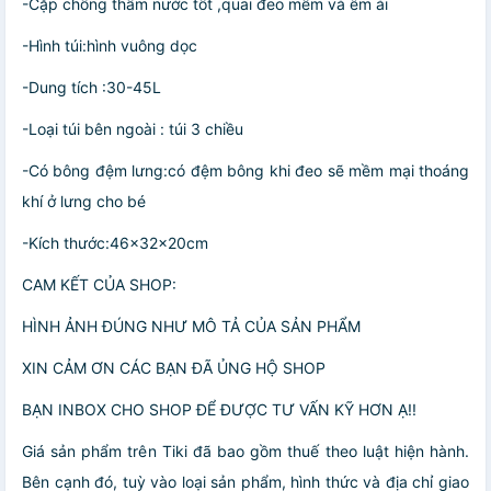
-Cặp chống thấm nước tốt ,quai đeo mềm và êm ái
-Hình túi:hình vuông dọc
-Dung tích :30-45L
-Loại túi bên ngoài : túi 3 chiều
-Có bông đệm lưng:có đệm bông khi đeo sẽ mềm mại thoáng
khí ở lưng cho bé
-Kích thước:46x32x20cm
CAM KẾT CỦA SHOP:
HÌNH ẢNH ĐÚNG NHƯ MÔ TẢ CỦA SẢN PHẨM
XIN CẢM ƠN CÁC BẠN ĐÃ ỦNG HỘ SHOP
BẠN INBOX CHO SHOP ĐỂ ĐƯỢC TƯ VẤN KỸ HƠN Ạ!!
Giá sản phẩm trên Tiki đã bao gồm thuế theo luật hiện hành.
Bên cạnh đó, tuỳ vào loại sản phẩm, hình thức và địa chỉ giao